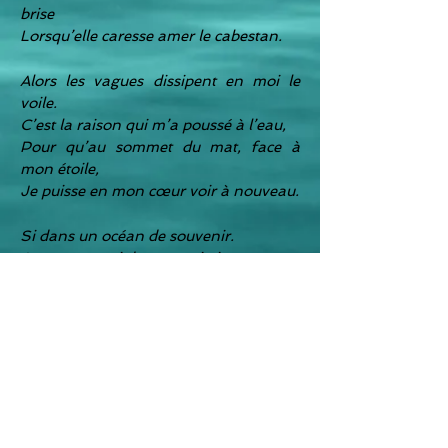
brise
Lorsqu’elle caresse amer le cabestan.
Alors les vagues dissipent en moi le
voile.
C’est la raison qui m’a poussé à l’eau,
Pour qu’au sommet du mat, face à
mon étoile,
​Je puisse en mon cœur voir à nouveau.
Si dans un océan de souvenir.
A mon mat, ni drapeau ni girouette.
J’ai entrevu si souvent le pire
Par le mauvais trou de la lorgnette.
S’il faut méditer au milieu des eaux,
A la proue, chantant pour ma survie
Pour qu’enfin je fasse taire mon égo,
Je resterai marin toute ma vie.
Sébastien de Frutos